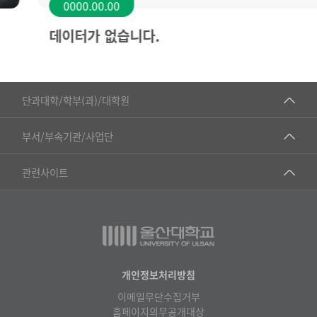
0000.00.00
데이터가 없습니다.
■인문대학
단과대학/학부(과)/대학원
▷국어국문학부
공동기기센터
부서/부속기관/사업단
▷영어영문학과
공학교육혁신센터
건강가정지원센터
관련사이트
▷일본어·일본학과
과학영재교육원
교수협의회
▷중국어·중국학과
교무처교직팀
구내(경남)은행
▷프랑스어·프랑스학과
국어문화원
노동조합
▷스페인·중남미학과
국제교류처
생명윤리위원회
개인정보처리방침
▷역사·문화학과
기초과학연구소
이메일무단수집거부
온라인 기술거래 플랫폼
▷철학·상담학과
홈페이지의무공개대상